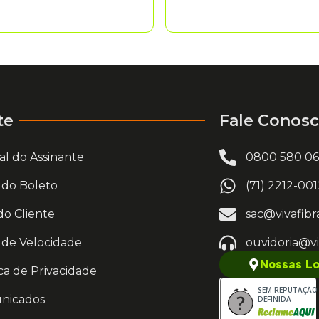
te
Fale Conos
al do Assinante
0800 580 0
a do Boleto
(71) 2212-00
do Cliente
sac@vivafibr
 de Velocidade
ouvidoria@vi
Nossas Lo
ica de Privacidade
SEM REPUTAÇÃO
nicados
DEFINIDA