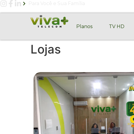
Para Você e Sua Família
71 22
Planos
TV HD
Lojas