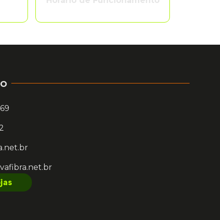
Horário de Funcionamento
co
669
12
a.net.br
vafibra.net.br
jas