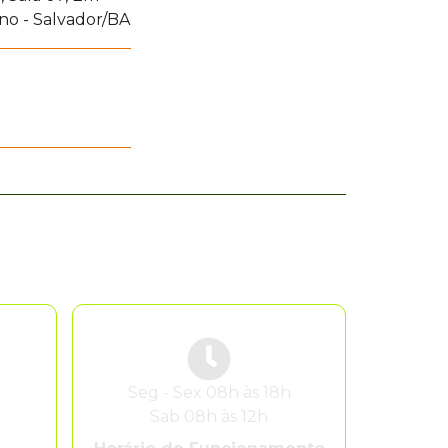
no - Salvador/BA
r
Seg - Sex 08h às 18h
Sab 08h às 12h